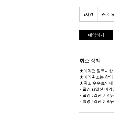
69,000
대
1시간
1
₩69,0
한
민
시
국
원
예약하기
취소 정책
★예약전 필독사항
★예약취소는 촬영 
★취소 수수료안내
- 촬영 14일전 예약
- 촬영 7일전 예약
- 촬영 3일전 예약